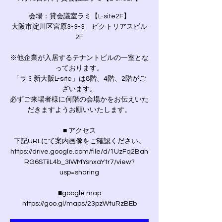
会場：貸会議室ラミ【L-site2F】
大阪市淀川区宮原3-3-3 ビクトリアスビル
2F
※他企業が入居するテナントビルの一室とな
っております。
「ラミ新大阪L-site」は8階、4階、2階がご
ざいます。
必ずご来場者様に何階の会場かをお伝えいた
だきますようお願いいたします。
■ アクセス
下記URLにて案内画像をご確認ください。
https://drive.google.com/file/d/1UzFq2Bah
RG6STiiL4b_3IWMYsnxaYtr7/view?
usp=sharing
■google map
https://goo.gl/maps/23pzWtuRzBEb