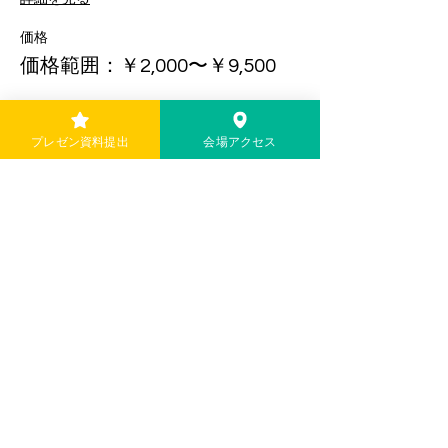
価格
価格範囲：￥2,000〜￥9,500
ゲスト参加（初参加の方）
プレゼン資料提出
会場アクセス
￥2,000
ビジター参加（2,3回目の参加の方）
￥4,000
ゲスト参加＋懇親会
￥7,500
その他の価格（2）