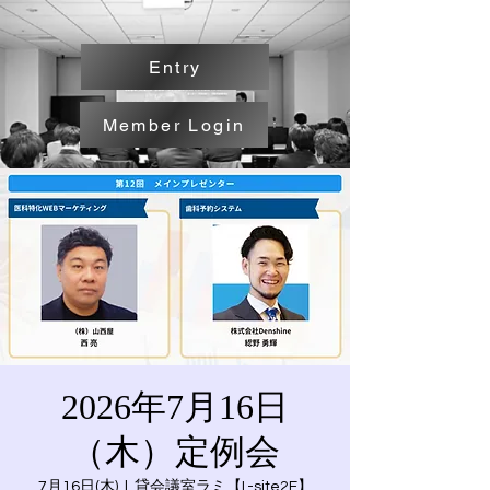
Entry
Member Login
2026年7月16日
（木）定例会
7月16日(木)
  |  
貸会議室ラミ【L-site2F】